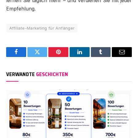
lernen Sie täglich mehr – und verdienen Sie mit jeder
Empfehlung.
Affiliate-Marketing für Anfänger
Facebook
Twitter
Pinterest
LinkedIn
Tumblr
Email
VERWANDTE
GESCHICHTEN