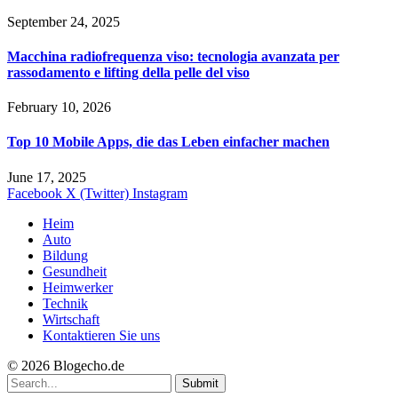
September 24, 2025
Macchina radiofrequenza viso: tecnologia avanzata per
rassodamento e lifting della pelle del viso
February 10, 2026
Top 10 Mobile Apps, die das Leben einfacher machen
June 17, 2025
Facebook
X (Twitter)
Instagram
Heim
Auto
Bildung
Gesundheit
Heimwerker
Technik
Wirtschaft
Kontaktieren Sie uns
© 2026 Blogecho.de
Submit