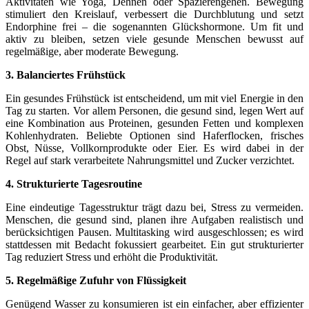
Aktivitäten wie Yoga, Dehnen oder Spazierengehen. Bewegung
stimuliert den Kreislauf, verbessert die Durchblutung und setzt
Endorphine frei – die sogenannten Glückshormone. Um fit und
aktiv zu bleiben, setzen viele gesunde Menschen bewusst auf
regelmäßige, aber moderate Bewegung.
3. Balanciertes Frühstück
Ein gesundes Frühstück ist entscheidend, um mit viel Energie in den
Tag zu starten. Vor allem Personen, die gesund sind, legen Wert auf
eine Kombination aus Proteinen, gesunden Fetten und komplexen
Kohlenhydraten. Beliebte Optionen sind Haferflocken, frisches
Obst, Nüsse, Vollkornprodukte oder Eier. Es wird dabei in der
Regel auf stark verarbeitete Nahrungsmittel und Zucker verzichtet.
4. Strukturierte Tagesroutine
Eine eindeutige Tagesstruktur trägt dazu bei, Stress zu vermeiden.
Menschen, die gesund sind, planen ihre Aufgaben realistisch und
berücksichtigen Pausen. Multitasking wird ausgeschlossen; es wird
stattdessen mit Bedacht fokussiert gearbeitet. Ein gut strukturierter
Tag reduziert Stress und erhöht die Produktivität.
5. Regelmäßige Zufuhr von Flüssigkeit
Genügend Wasser zu konsumieren ist ein einfacher, aber effizienter